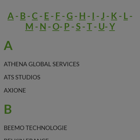
A
-
B
-
C
-
E
-
F
-
G
-
H
-
I
-
J
-
K
-
L
-
M
-
N
-
O
-
P
-
S
-
T
-
U
-
Y
A
ATHENA GLOBAL SERVICES
ATS STUDIOS
AXIONE
B
BEEMO TECHNOLOGIE