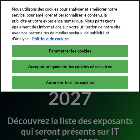
Accéder
N
Nous utilisons des cookies pour analyser et améliorer notre
au
d
service, pour améliorer et personnaliser le contenu, la
contenu
p
publicité et votre expérience numérique. Nous partageons
3-4 février 2027
également des informations sur votre utilisation de notre site
o
La Plenitude Arena
avec nos partenaires de médias sociaux, de publicité et
d'analyse.
Politique de cookies
Accueil
Qui participe ?
Liste des exposants 2027
Paramétrer les cookies
Ils exposent en
Accepter uniquement les cookies nécessaires
Autoriser tous les cookies
2027
Découvrez la liste des exposants
qui seront présents sur IT