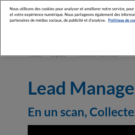
Accéder
Nous utilisons des cookies pour analyser et améliorer notre service, pour 
au
et votre expérience numérique. Nous partageons également des informatio
3-4 février 2
contenu
partenaires de médias sociaux, de publicité et d'analyse.
Politique de co
La Plenitude 
Découvrir IT Par
Nos engage
Accueil
Exposer
Maximiser votre ROI
Vos rendez-v
Lead Manage
En un scan, Collecte