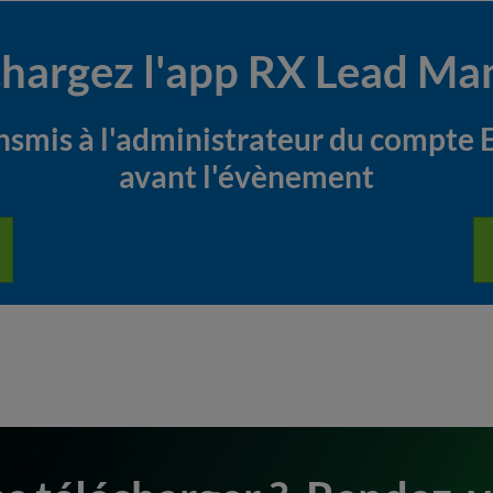
chargez l'app RX Lead Ma
ansmis à l'administrateur du compt
avant l'évènement