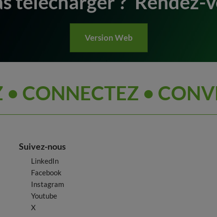
s télécharger ? Rendez-v
Version Web
 • CONNECTEZ • CONV
Suivez-nous
LinkedIn
Facebook
Instagram
Youtube
X