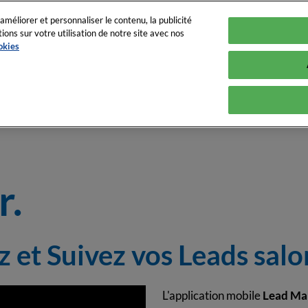
améliorer et personnaliser le contenu, la publicité
ns sur votre utilisation de notre site avec nos
027
okies
Arena
tners
Qui participe ?
Exposer
Programme
I
ments
Liste exposants 2026
Maximiser votre ROI
Speakers 2026
ous d'affaires
Nos partenaires
Espace Exposant
Conférence & A
Liste des exposants 2027
Liste des exposants 2026
Replays des co
r.
Liste des exposants 2027
z et Suivez vos Leads salo
L'application mobile
Lead Ma