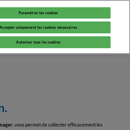
Paramétrer les cookies
Fr
Accepter uniquement les cookies nécessaires
Fr
En
nfos pratiques
Autoriser tous les cookies
FAQ
teliers
Scanner les stands - Colleqt
nférences
n.
nager
, vous permet de collecter efficacement les