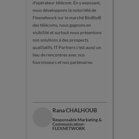
d’opérateur télécom. En y exposant,
dans l’a
nous développons la notoriété de
retrouve
Flexnetwork sur le marché BtoBtoB
partenai
des télécoms, nous gagnons en
présence
visibilité et surtout nous présentons
pour l’e
nos solutions à des prospects
nos mess
qualitatifs. IT Partners c’est aussi un
le dynam
lieu de rencontres avec nos
de renfo
fournisseurs et nos partenaires.
réseau.
Rana CHALHOUB
Responsable Marketing &
Communication-
FLEXNETWORK